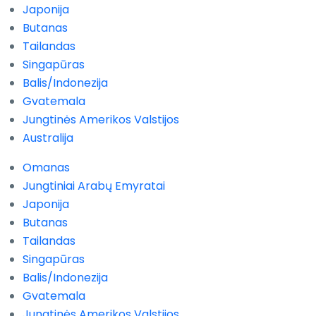
Japonija
Butanas
Tailandas
Singapūras
Balis/Indonezija
Gvatemala
Jungtinės Amerikos Valstijos
Australija
Omanas
Jungtiniai Arabų Emyratai
Japonija
Butanas
Tailandas
Singapūras
Balis/Indonezija
Gvatemala
Jungtinės Amerikos Valstijos