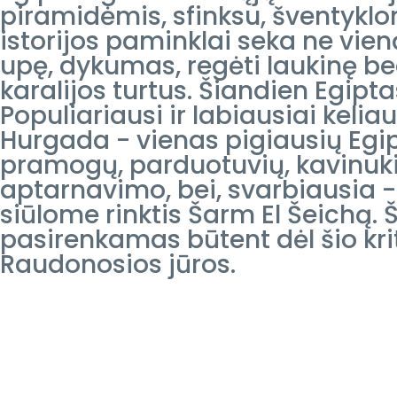
piramidėmis, sfinksu, šventyklo
istorijos paminklai seka ne vie
upę, dykumas, regėti laukinę be
karalijos turtus. Šiandien Egipta
Populiariausi ir labiausiai kel
Hurgada - vienas pigiausių Egip
pramogų, parduotuvių, kavinuki
aptarnavimo, bei, svarbiausia 
siūlome rinktis Šarm El Šeichą. Š
pasirenkamas būtent dėl šio krit
Raudonosios jūros.