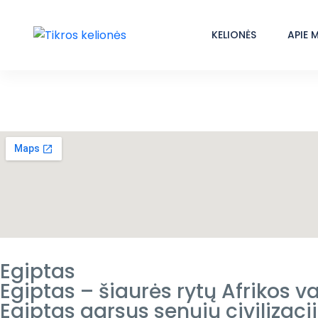
KELIONĖS
APIE 
Egiptas
Egiptas – šiaurės rytų Afrikos va
Egiptas garsus senųjų civilizaci