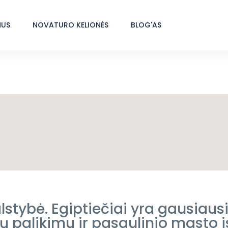
MUS
NOVATURO KELIONĖS
BLOG'AS
lstybė. Egiptiečiai yra gausiausi
jų palikimu ir pasaulinio masto i