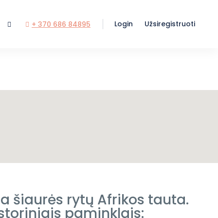
Login
Užsiregistruoti
+ 370 686 84895
a šiaurės rytų Afrikos tauta.
storiniais paminklais: