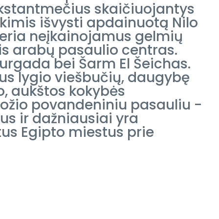
ūkstantmečius skaičiuojantys
kimis išvysti apdainuotą Nilo
tveria neįkainojamus gelmių
inis arabų pasaulio centras.
Hurgada bei Šarm El Šeichas.
aus lygio viešbučių, daugybę
o, aukštos kokybės
rožio povandeniniu pasauliu -
jus ir dažniausiai yra
itus Egipto miestus prie