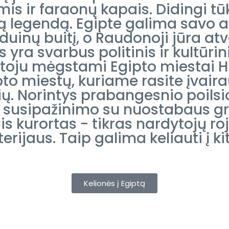
mis ir faraonų kapais. Didingi t
ną legendą. Egipte galima savo a
duinų buitį, o Raudonoji jūra a
s yra svarbus politinis ir kultūr
iautoju mėgstami Egipto miestai 
to miestų, kuriame rasite įvair
ų. Norintys prabangesnio poilsi
- susipažinimo su nuostabaus g
is kurortas - tikras nardytojų ro
erijaus. Taip galima keliauti į k
Kelionės į Egiptą