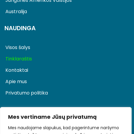
Jungtinės Amerikos Valstijos
Australija
NAUDINGA
Visos šalys
Tinklaraštis
Kontaktai
Apie mus
Privatumo politika
Mes vertiname Jūsų privatumą
Telefonas
+370 686 84895
Mes naudojame slapukus, kad pagerintume naršymo
Elektroninis paštas
keliones@tikroskeliones.lt