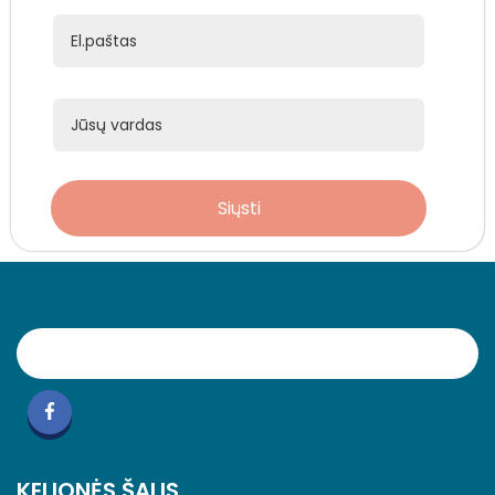
Siųsti
KELIONĖS ŠALIS