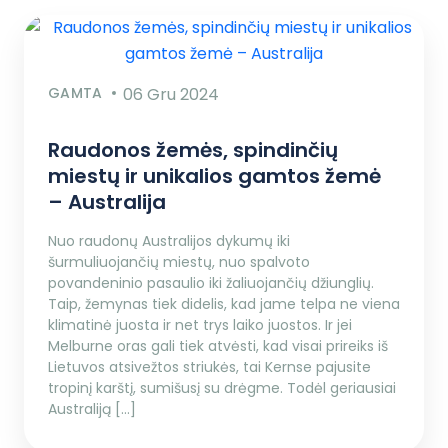
GAMTA
06 Gru 2024
Raudonos žemės, spindinčių
miestų ir unikalios gamtos žemė
– Australija
Nuo raudonų Australijos dykumų iki
šurmuliuojančių miestų, nuo spalvoto
povandeninio pasaulio iki žaliuojančių džiunglių.
Taip, žemynas tiek didelis, kad jame telpa ne viena
klimatinė juosta ir net trys laiko juostos. Ir jei
Melburne oras gali tiek atvėsti, kad visai prireiks iš
Lietuvos atsivežtos striukės, tai Kernse pajusite
tropinį karštį, sumišusį su drėgme. Todėl geriausiai
Australiją […]