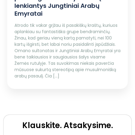
lenkiantys Jungtiniai Arabų
Emyratai
Atrodo tik vakar grįžau iš pasakiškų kraštų, kuriuos
aplankiau su fantastiška grupe bendraminčių.
Žinau, kad geriau vieną kartą pamatyti, nei 100
kartų išgirsti, bet labai noriu pasidalinti įspūdžiais.
Omano sultonatas ir Jungtiniai Arabų Emyratai yra
bene taikiausios ir saugiausios šalys visame
Žemės rutulyje. Tas suvokimas niekais paverčia
mūsuose sukurtą stereotipą apie musulmonišką
arabų pasaulį. Čia […]
Klauskite. Atsakysime.